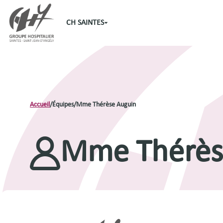
CH SAINTES
Accueil
/
Équipes
/
Mme Thérèse Auguin
Mme Thérès