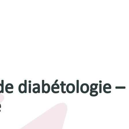
de diabétologie –
e