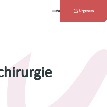
Aa
Urgences
chirurgie