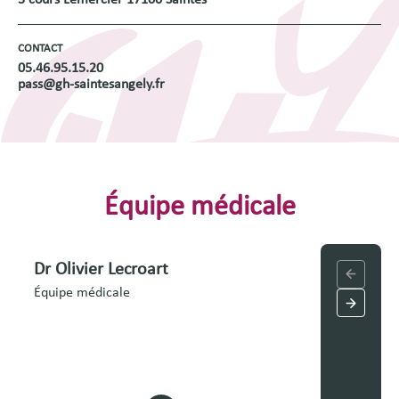
CONTACT
05.46.95.15.20
pass@gh-saintesangely.fr
Équipe médicale
Dr Olivier Lecroart
Dr Jean
Équipe médicale
Équipe mé