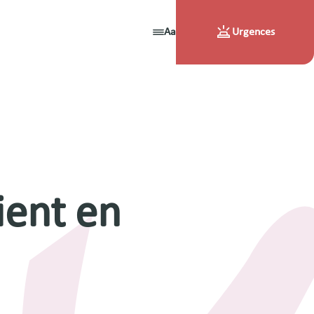
Aa
Urgences
ient en