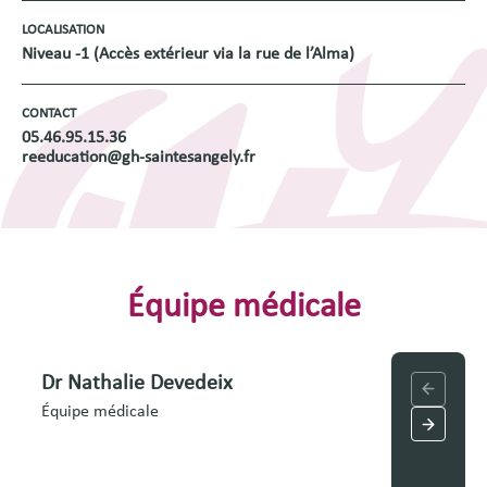
LOCALISATION
Niveau -1 (Accès extérieur via la rue de l’Alma)
CONTACT
05.46.95.15.36
reeducation@gh-saintesangely.fr
Équipe médicale
Dr Nathalie Devedeix
Dr Mano
Équipe médicale
Équipe mé