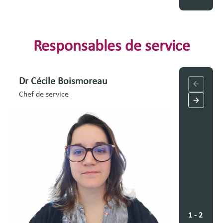
Responsables de service
Dr Cécile Boismoreau
Mme Emm
Chef de service
Cadre de s
1 - 2