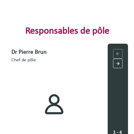
Responsables de pôle
Dr Pierre Brun
M. Stép
Chef de pôle
Cadre de p
1 - 4