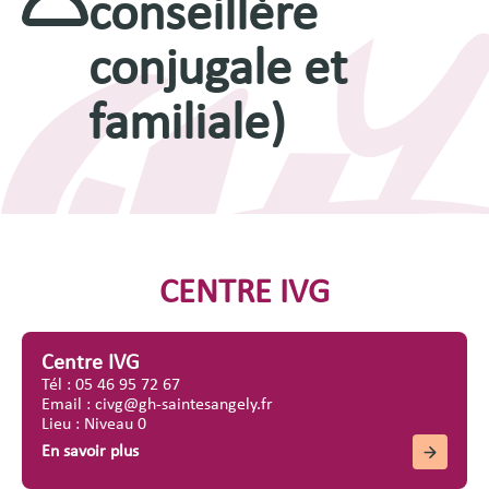
conseillère
conjugale et
familiale)
CENTRE IVG
Centre IVG
Tél : 05 46 95 72 67
Email : civg@gh-saintesangely.fr
Lieu : Niveau 0
En savoir plus