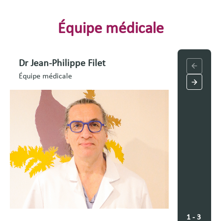
Équipe médicale
Dr Jean-Philippe Filet
Mme Cat
femme co
Équipe médicale
familial
Équipe mé
1 - 3